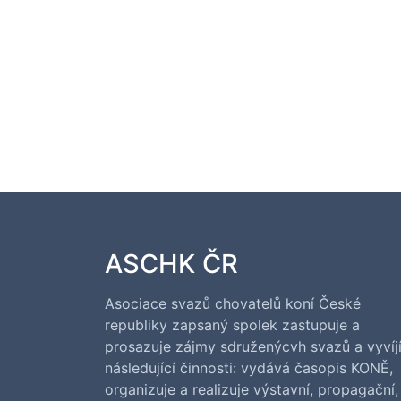
ASCHK ČR
Asociace svazů chovatelů koní České
republiky zapsaný spolek zastupuje a
prosazuje zájmy sdruženýcvh svazů a vyvíj
následující činnosti: vydává časopis KONĚ,
organizuje a realizuje výstavní, propagační,