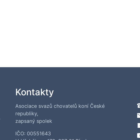
Kontakty
Asociace svazů chovatelů koní České
republiky,
í
zapsaný spolek
IČO: 00551643