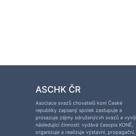
ASCHK ČR
Asociace svazů chovatelů koní České
republiky zapsaný spolek zastupuje a
prosazuje zájmy sdruženýcvh svazů a vyvíj
následující činnosti: vydává časopis KONĚ,
organizuje a realizuje výstavní, propagační,