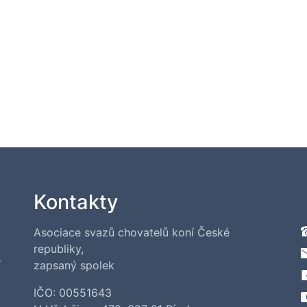
Kontakty
Asociace svazů chovatelů koní České
republiky,
í
zapsaný spolek
IČO: 00551643