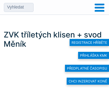
ZVK tříletých klisen + svod
Měník
REGISTRACE HŘÍBĚTE
PŘIHLÁŠKA KMK
PŘEDPLATNÉ ČASOPISU
CHCI INZEROVAT KONĚ