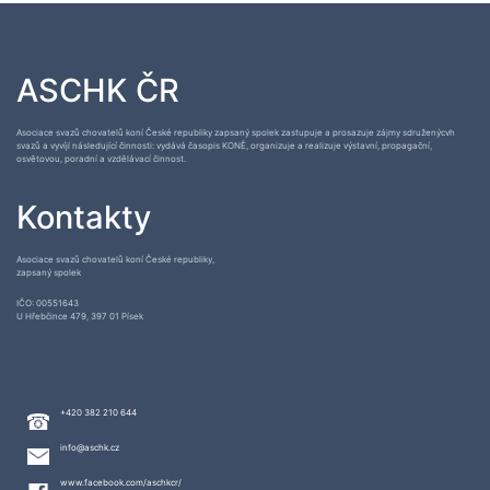
ASCHK ČR
Asociace svazů chovatelů koní České republiky zapsaný spolek zastupuje a prosazuje zájmy sdruženýcvh
svazů a vyvíjí následující činnosti: vydává časopis KONĚ, organizuje a realizuje výstavní, propagační,
osvětovou, poradní a vzdělávací činnost.
Kontakty
Asociace svazů chovatelů koní České republiky,
zapsaný spolek
IČO: 00551643
U Hřebčince 479, 397 01 Písek
+420 382 210 644
info@aschk.cz
www.facebook.com/aschkcr/