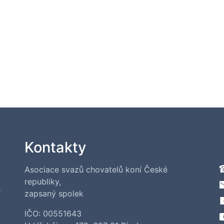
Kontakty
Asociace svazů chovatelů koní České
republiky,
í
zapsaný spolek
IČO: 00551643