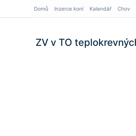
Domů
Inzerce koní
Kalendář
Chov
ZV v TO teplokrevný