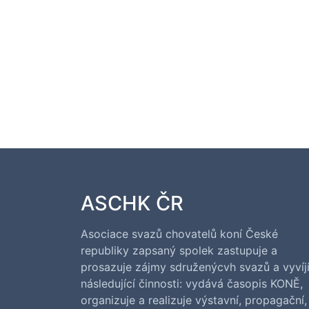
ASCHK ČR
Asociace svazů chovatelů koní České
republiky zapsaný spolek zastupuje a
prosazuje zájmy sdruženýcvh svazů a vyvíj
následující činnosti: vydává časopis KONĚ,
organizuje a realizuje výstavní, propagační,