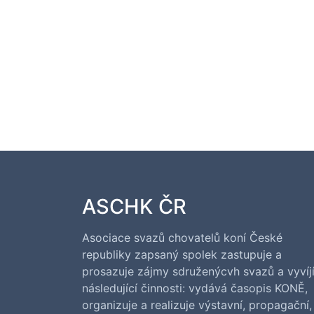
ASCHK ČR
Asociace svazů chovatelů koní České
republiky zapsaný spolek zastupuje a
prosazuje zájmy sdruženýcvh svazů a vyvíj
následující činnosti: vydává časopis KONĚ,
organizuje a realizuje výstavní, propagační,