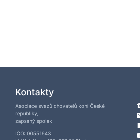
Kontakty
Asociace svazů chovatelů koní České
republiky,
í
zapsaný spolek
IČO: 00551643