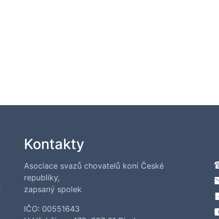
Kontakty
Asociace svazů chovatelů koní České
republiky,
í
zapsaný spolek
IČO: 00551643