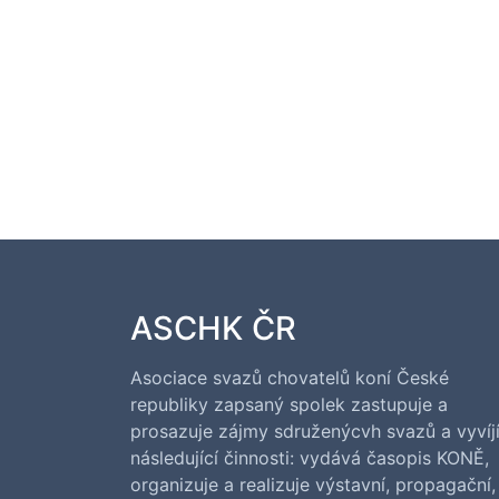
ASCHK ČR
Asociace svazů chovatelů koní České
republiky zapsaný spolek zastupuje a
prosazuje zájmy sdruženýcvh svazů a vyvíj
následující činnosti: vydává časopis KONĚ,
organizuje a realizuje výstavní, propagační,