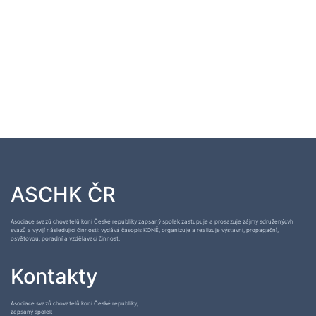
ASCHK ČR
Asociace svazů chovatelů koní České republiky zapsaný spolek zastupuje a prosazuje zájmy sdruženýcvh
svazů a vyvíjí následující činnosti: vydává časopis KONĚ, organizuje a realizuje výstavní, propagační,
osvětovou, poradní a vzdělávací činnost.
Kontakty
Asociace svazů chovatelů koní České republiky,
zapsaný spolek