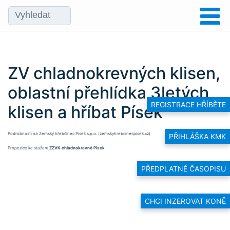
ZV chladnokrevných klisen,
oblastní přehlídka 3letých
REGISTRACE HŘÍBĚTE
klisen a hříbat Písek
Podrobnosti na
Zemský hřebčinec Písek s.p.o. (zemskyhrebcinecpisek.cz).
PŘIHLÁŠKA KMK
Propozice ke stažení
ZZVK chladnokrevné Pisek
PŘEDPLATNÉ ČASOPISU
CHCI INZEROVAT KONĚ