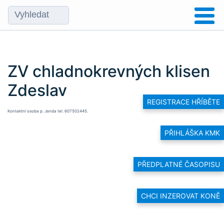
ZV chladnokrevných klisen
Zdeslav
REGISTRACE HŘÍBĚTE
Kontaktní osoba p. Janda tel. 607502445.
PŘIHLÁŠKA KMK
PŘEDPLATNÉ ČASOPISU
CHCI INZEROVAT KONĚ