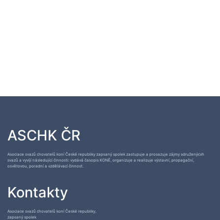
ASCHK ČR
Asociace svazů chovatelů koní České republiky zapsaný spolek zastupuje a prosazuje zájmy sdruženýcvh
svazů a vyvíjí následující činnosti: vydává časopis KONĚ, organizuje a realizuje výstavní, propagační,
osvětovou, poradní a vzdělávací činnost.
Kontakty
Asociace svazů chovatelů koní České republiky,
zapsaný spolek