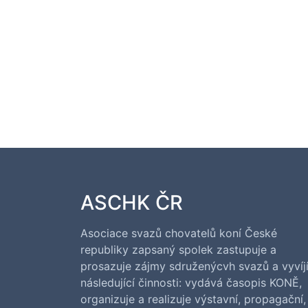
ASCHK ČR
Asociace svazů chovatelů koní České
republiky zapsaný spolek zastupuje a
prosazuje zájmy sdruženýcvh svazů a vyvíj
následující činnosti: vydává časopis KONĚ,
organizuje a realizuje výstavní, propagační,