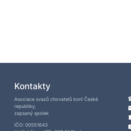
Kontakty
Asociace svazů chovatelů koní České
republiky,
í
zapsaný spolek
IČO: 00551643