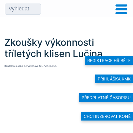
Zkoušky výkonnosti
tříletých klisen Lučina
REGISTRACE HŘÍBĚTE
Kontaktní osoba p. Pydychová tel. 722739265
PŘIHLÁŠKA KMK
PŘEDPLATNÉ ČASOPISU
CHCI INZEROVAT KONĚ