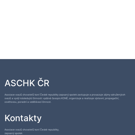
ASCHK ČR
Asociace svazů chovatelů koní České republiky zapsaný spolek zastupuje a prosazuje zájmy sdruženýcvh
svazů a vyvíjí následující činnosti: vydává časopis KONĚ, organizuje a realizuje výstavní, propagační,
osvětovou, poradní a vzdělávací činnost.
Kontakty
Asociace svazů chovatelů koní České republiky,
zapsaný spolek