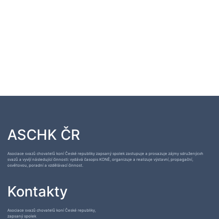
ASCHK ČR
Asociace svazů chovatelů koní České republiky zapsaný spolek zastupuje a prosazuje zájmy sdruženýcvh
svazů a vyvíjí následující činnosti: vydává časopis KONĚ, organizuje a realizuje výstavní, propagační,
osvětovou, poradní a vzdělávací činnost.
Kontakty
Asociace svazů chovatelů koní České republiky,
zapsaný spolek