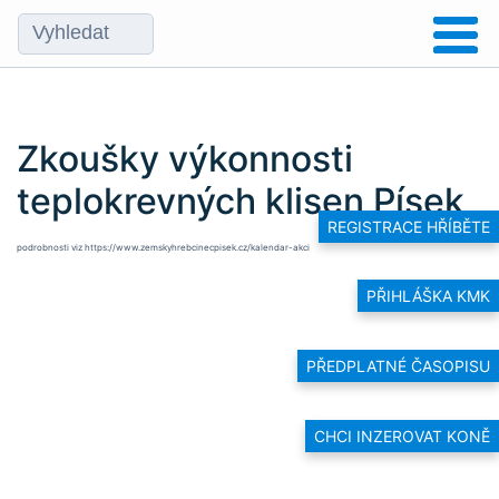
Zkoušky výkonnosti
teplokrevných klisen Písek
REGISTRACE HŘÍBĚTE
podrobnosti viz
https://www.zemskyhrebcinecpisek.cz/kalendar-akci
PŘIHLÁŠKA KMK
PŘEDPLATNÉ ČASOPISU
CHCI INZEROVAT KONĚ