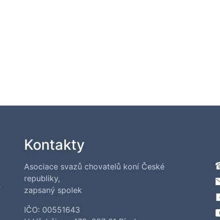
Kontakty
Asociace svazů chovatelů koní České
republiky,
í
zapsaný spolek
IČO: 00551643