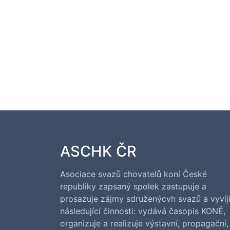
ASCHK ČR
Asociace svazů chovatelů koní České
republiky zapsaný spolek zastupuje a
prosazuje zájmy sdruženýcvh svazů a vyvíj
následující činnosti: vydává časopis KONĚ,
organizuje a realizuje výstavní, propagační,