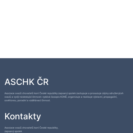
ASCHK ČR
Asociace svazů chovatelů koní České republiky zapsaný spolek zastupuje a prosazuje zájmy sdruženýcvh
svazů a vyvíjí následující činnosti: vydává časopis KONĚ, organizuje a realizuje výstavní, propagační,
osvětovou, poradní a vzdělávací činnost.
Kontakty
Asociace svazů chovatelů koní České republiky,
zapsaný spolek