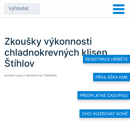
Zkoušky výkonnosti
chladnokrevných klisen
REGISTRACE HŘÍBĚTE
Štíhlov
Kontaktní osoba H. Maršálková tel. 704824404
PŘIHLÁŠKA KMK
PŘEDPLATNÉ ČASOPISU
CHCI INZEROVAT KONĚ