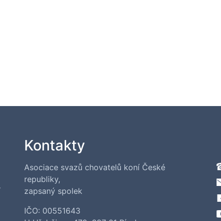
Kontakty
Asociace svazů chovatelů koní České
republiky,
í
zapsaný spolek
IČO: 00551643