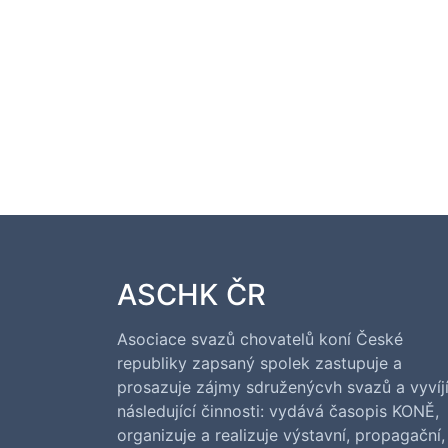
ASCHK ČR
Asociace svazů chovatelů koní České
republiky zapsaný spolek zastupuje a
prosazuje zájmy sdruženýcvh svazů a vyvíj
následující činnosti: vydává časopis KONĚ,
organizuje a realizuje výstavní, propagační,