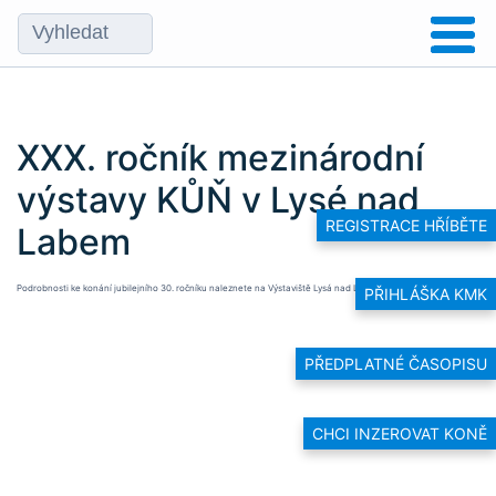
XXX. ročník mezinárodní
výstavy KŮŇ v Lysé nad
REGISTRACE HŘÍBĚTE
Labem
Podrobnosti ke konání jubilejního 30. ročníku naleznete na
Výstaviště Lysá nad Labem (vll.cz)
.
PŘIHLÁŠKA KMK
PŘEDPLATNÉ ČASOPISU
CHCI INZEROVAT KONĚ