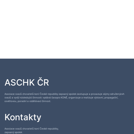
ASCHK ČR
Asociace svazů chovatelů koní České republiky zapsaný spolek zastupuje a prosazuje zájmy sdruženýcvh
svazů a vyvíjí následující činnosti: vydává časopis KONĚ, organizuje a realizuje výstavní, propagační,
osvětovou, poradní a vzdělávací činnost.
Kontakty
Asociace svazů chovatelů koní České republiky,
zapsaný spolek