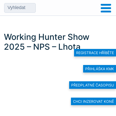
Working Hunter Show
2025 – NPS – Lhota
REGISTRACE HŘÍBĚTE
PŘIHLÁŠKA KMK
PŘEDPLATNÉ ČASOPISU
CHCI INZEROVAT KONĚ