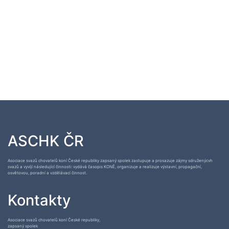
ASCHK ČR
Asociace svazů chovatelů koní České republiky zapsaný spolek zastupuje a prosazuje zájmy sdruženýcvh
svazů a vyvíjí následující činnosti: vydává časopis KONĚ, organizuje a realizuje výstavní, propagační,
osvětovou, poradní a vzdělávací činnost.
Kontakty
Asociace svazů chovatelů koní České republiky,
zapsaný spolek