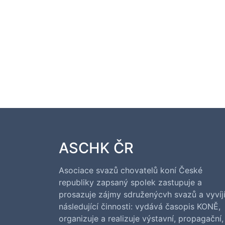
ASCHK ČR
Asociace svazů chovatelů koní České
republiky zapsaný spolek zastupuje a
prosazuje zájmy sdruženýcvh svazů a vyvíj
následující činnosti: vydává časopis KONĚ,
organizuje a realizuje výstavní, propagační,