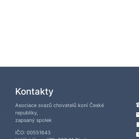
Kontakty
Asociace svazů chovatelů koní České
republiky,
í
zapsaný spolek
IČO: 00551643