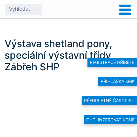
Výstava shetland pony,
speciální výstavní třídy
REGISTRACE HŘÍBĚTE
Zábřeh SHP
PŘIHLÁŠKA KMK
PŘEDPLATNÉ ČASOPISU
CHCI INZEROVAT KONĚ