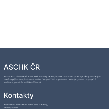
ASCHK ČR
Asociace svazů chovatelů koní České republiky zapsaný spolek zastupuje a prosazuje zájmy sdruženýcvh
svazů a vyvíjí následující činnosti: vydává časopis KONĚ, organizuje a realizuje výstavní, propagační,
osvětovou, poradní a vzdělávací činnost.
Kontakty
Asociace svazů chovatelů koní České republiky,
zapsaný spolek