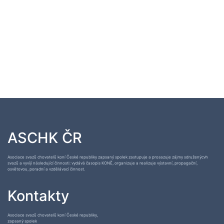
ASCHK ČR
Asociace svazů chovatelů koní České republiky zapsaný spolek zastupuje a prosazuje zájmy sdruženýcvh
svazů a vyvíjí následující činnosti: vydává časopis KONĚ, organizuje a realizuje výstavní, propagační,
osvětovou, poradní a vzdělávací činnost.
Kontakty
Asociace svazů chovatelů koní České republiky,
zapsaný spolek