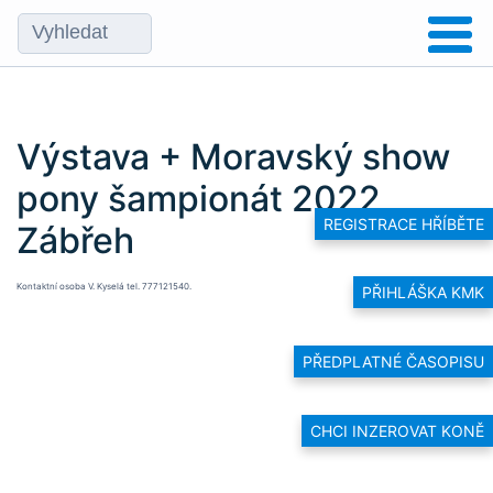
Výstava + Moravský show
pony šampionát 2022
REGISTRACE HŘÍBĚTE
Zábřeh
Kontaktní osoba V. Kyselá tel. 777121540.
PŘIHLÁŠKA KMK
PŘEDPLATNÉ ČASOPISU
CHCI INZEROVAT KONĚ