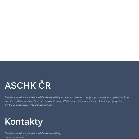
ASCHK ČR
Asociace svazů chovatelů koní České republiky zapsaný spolek zastupuje a prosazuje zájmy sdruženýcvh
svazů a vyvíjí následující činnosti: vydává časopis KONĚ, organizuje a realizuje výstavní, propagační,
osvětovou, poradní a vzdělávací činnost.
Kontakty
Asociace svazů chovatelů koní České republiky,
zapsaný spolek