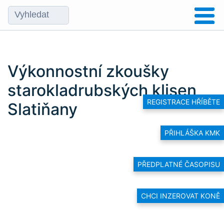
Výkonnostní zkoušky
starokladrubských klisen
REGISTRACE HŘÍBĚTE
Slatiňany
PŘIHLÁŠKA KMK
PŘEDPLATNÉ ČASOPISU
CHCI INZEROVAT KONĚ