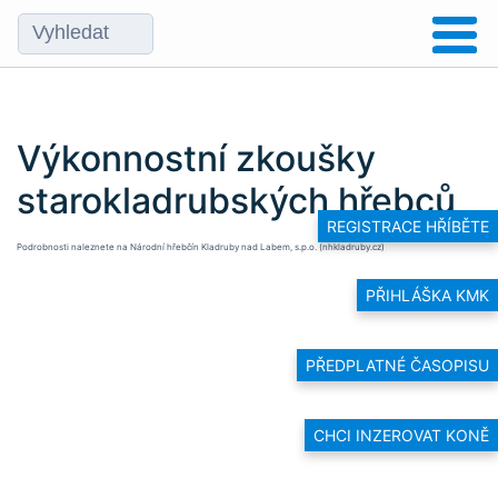
Výkonnostní zkoušky
starokladrubských hřebců
REGISTRACE HŘÍBĚTE
Podrobnosti naleznete na
Národní hřebčín Kladruby nad Labem, s.p.o. (nhkladruby.cz)
PŘIHLÁŠKA KMK
PŘEDPLATNÉ ČASOPISU
CHCI INZEROVAT KONĚ