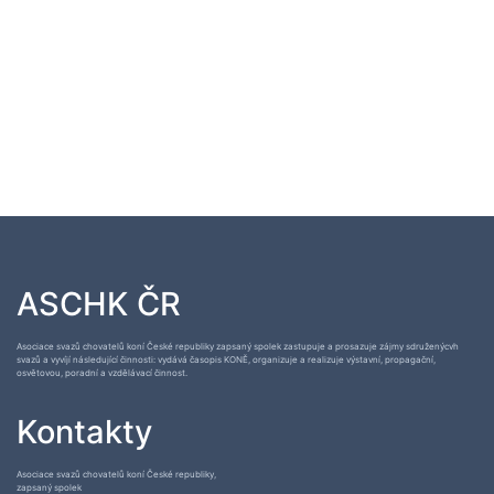
ASCHK ČR
Asociace svazů chovatelů koní České republiky zapsaný spolek zastupuje a prosazuje zájmy sdruženýcvh
svazů a vyvíjí následující činnosti: vydává časopis KONĚ, organizuje a realizuje výstavní, propagační,
osvětovou, poradní a vzdělávací činnost.
Kontakty
Asociace svazů chovatelů koní České republiky,
zapsaný spolek