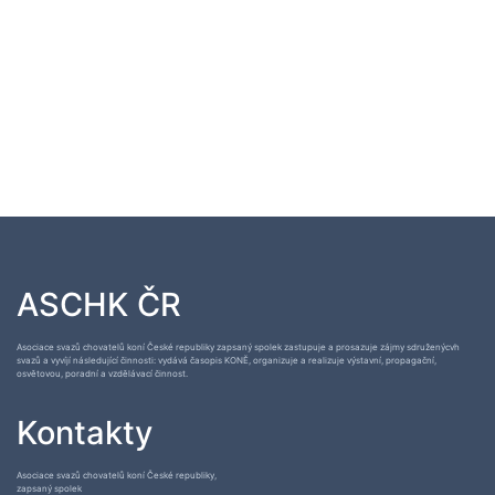
ASCHK ČR
Asociace svazů chovatelů koní České republiky zapsaný spolek zastupuje a prosazuje zájmy sdruženýcvh
svazů a vyvíjí následující činnosti: vydává časopis KONĚ, organizuje a realizuje výstavní, propagační,
osvětovou, poradní a vzdělávací činnost.
Kontakty
Asociace svazů chovatelů koní České republiky,
zapsaný spolek