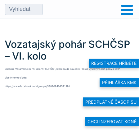
Vozatajský pohár SCHČSP
– VI. kolo
REGISTRACE HŘÍBĚTE
Srdečně Vás zveme na VI. kolo VP SCHČSP, které bude součástí Plaské výstavy welsh pony a SHP.
Více informací zde:
PŘIHLÁŠKA KMK
https://www.facebook.com/groups/588808404571391
PŘEDPLATNÉ ČASOPISU
CHCI INZEROVAT KONĚ