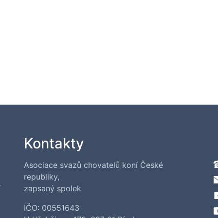
Kontakty
Asociace svazů chovatelů koní České
republiky,
í
zapsaný spolek
IČO: 00551643