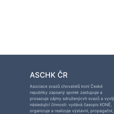
ASCHK ČR
Asociace svazů chovatelů koní České
republiky zapsaný spolek zastupuje a
prosazuje zájmy sdruženýcvh svazů a vyvíj
následující činnosti: vydává časopis KONĚ,
organizuje a realizuje výstavní, propagační,