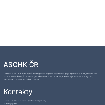
ASCHK ČR
Asociace svazů chovatelů koní České republiky zapsaný spolek zastupuje a prosazuje zájmy sdruženýcvh
svazů a vyvíjí následující činnosti: vydává časopis KONĚ, organizuje a realizuje výstavní, propagační,
osvětovou, poradní a vzdělávací činnost.
Kontakty
Asociace svazů chovatelů koní České republiky,
zapsaný spolek