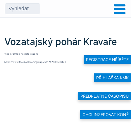
Vozatajský pohár Kravaře
Více informací najdete včas na:
REGISTRACE HŘÍBĚTE
https://www.facebook.com/groups/551757339533470
PŘIHLÁŠKA KMK
PŘEDPLATNÉ ČASOPISU
CHCI INZEROVAT KONĚ