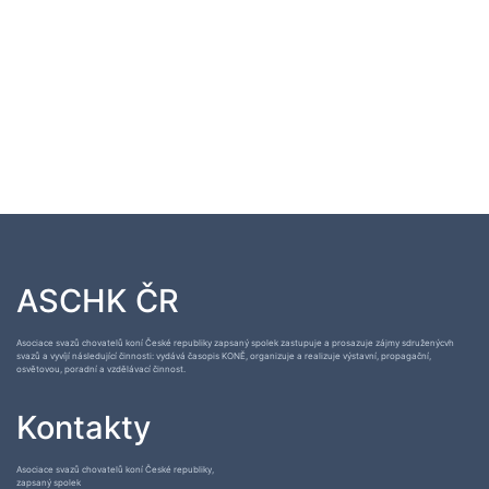
ASCHK ČR
Asociace svazů chovatelů koní České republiky zapsaný spolek zastupuje a prosazuje zájmy sdruženýcvh
svazů a vyvíjí následující činnosti: vydává časopis KONĚ, organizuje a realizuje výstavní, propagační,
osvětovou, poradní a vzdělávací činnost.
Kontakty
Asociace svazů chovatelů koní České republiky,
zapsaný spolek