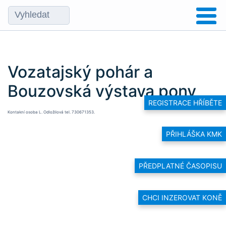
Vozatajský pohár a
Bouzovská výstava pony
REGISTRACE HŘÍBĚTE
Kontakní osoba L. Odložilová tel. 730671353.
PŘIHLÁŠKA KMK
PŘEDPLATNÉ ČASOPISU
CHCI INZEROVAT KONĚ