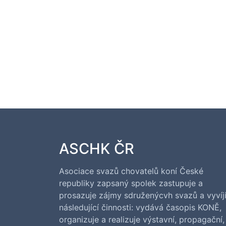
ASCHK ČR
Asociace svazů chovatelů koní České
republiky zapsaný spolek zastupuje a
prosazuje zájmy sdruženýcvh svazů a vyvíj
následující činnosti: vydává časopis KONĚ,
organizuje a realizuje výstavní, propagační,