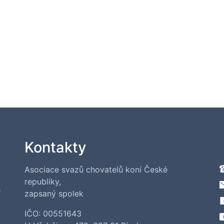
Kontakty
Asociace svazů chovatelů koní České
republiky,
í
zapsaný spolek
IČO: 00551643