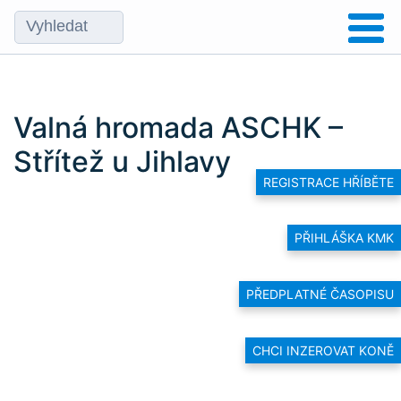
Valná hromada ASCHK –
Střítež u Jihlavy
REGISTRACE HŘÍBĚTE
PŘIHLÁŠKA KMK
PŘEDPLATNÉ ČASOPISU
CHCI INZEROVAT KONĚ