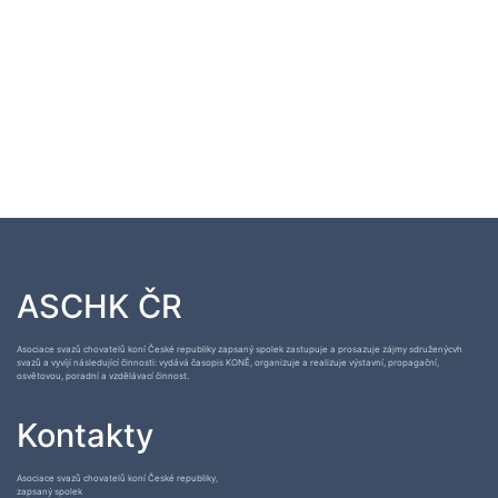
ASCHK ČR
Asociace svazů chovatelů koní České republiky zapsaný spolek zastupuje a prosazuje zájmy sdruženýcvh
svazů a vyvíjí následující činnosti: vydává časopis KONĚ, organizuje a realizuje výstavní, propagační,
osvětovou, poradní a vzdělávací činnost.
Kontakty
Asociace svazů chovatelů koní České republiky,
zapsaný spolek