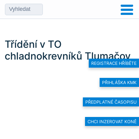
Třídění v TO
chladnokrevníků Tlumačov
REGISTRACE HŘÍBĚTE
PŘIHLÁŠKA KMK
PŘEDPLATNÉ ČASOPISU
CHCI INZEROVAT KONĚ