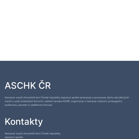
ASCHK ČR
Asociace svazů chovatelů koní České republiky zapsaný spolek zastupuje a prosazuje zájmy sdruženýcvh
svazů a vyvíjí následující činnosti: vydává časopis KONĚ, organizuje a realizuje výstavní, propagační,
osvětovou, poradní a vzdělávací činnost.
Kontakty
Asociace svazů chovatelů koní České republiky,
zapsaný spolek