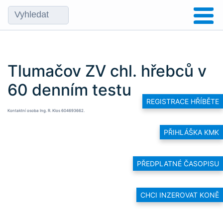
Tlumačov ZV chl. hřebců v
60 denním testu
REGISTRACE HŘÍBĚTE
Kontaktní osoba Ing. R. Klos 604693662.
PŘIHLÁŠKA KMK
PŘEDPLATNÉ ČASOPISU
CHCI INZEROVAT KONĚ