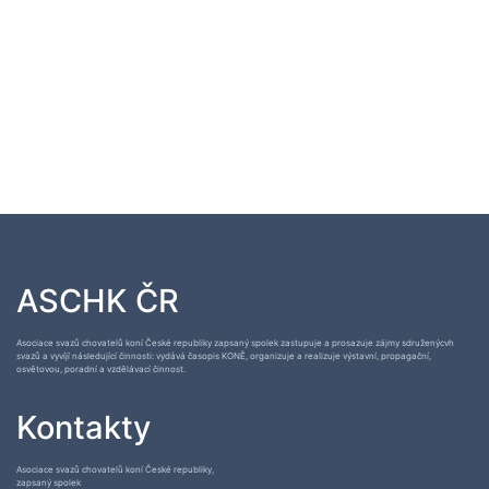
ASCHK ČR
Asociace svazů chovatelů koní České republiky zapsaný spolek zastupuje a prosazuje zájmy sdruženýcvh
svazů a vyvíjí následující činnosti: vydává časopis KONĚ, organizuje a realizuje výstavní, propagační,
osvětovou, poradní a vzdělávací činnost.
Kontakty
Asociace svazů chovatelů koní České republiky,
zapsaný spolek