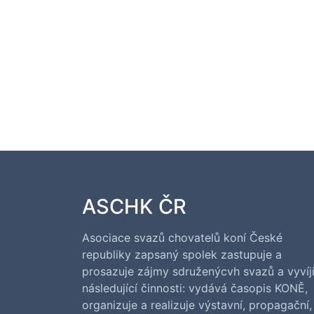
ASCHK ČR
Asociace svazů chovatelů koní České
republiky zapsaný spolek zastupuje a
prosazuje zájmy sdruženýcvh svazů a vyvíj
následující činnosti: vydává časopis KONĚ,
organizuje a realizuje výstavní, propagační,