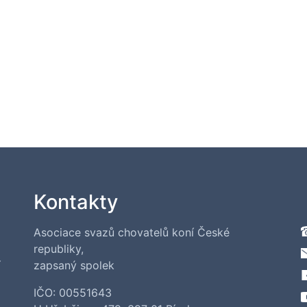
Kontakty
Asociace svazů chovatelů koní České
republiky,
í
zapsaný spolek
IČO: 00551643