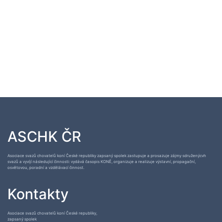
ASCHK ČR
Asociace svazů chovatelů koní České republiky zapsaný spolek zastupuje a prosazuje zájmy sdruženýcvh
svazů a vyvíjí následující činnosti: vydává časopis KONĚ, organizuje a realizuje výstavní, propagační,
osvětovou, poradní a vzdělávací činnost.
Kontakty
Asociace svazů chovatelů koní České republiky,
zapsaný spolek