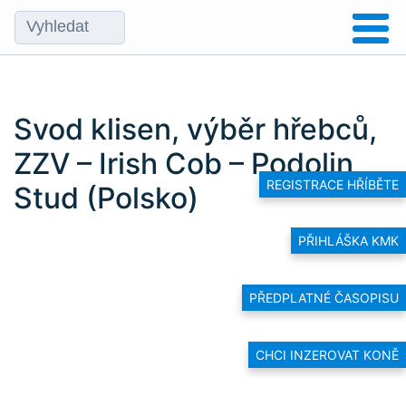
Svod klisen, výběr hřebců,
ZZV – Irish Cob – Podolin
REGISTRACE HŘÍBĚTE
Stud (Polsko)
PŘIHLÁŠKA KMK
PŘEDPLATNÉ ČASOPISU
CHCI INZEROVAT KONĚ