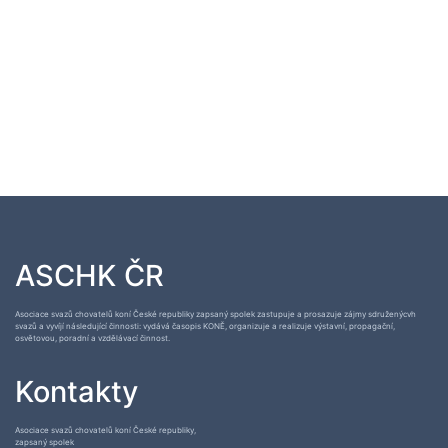
ASCHK ČR
Asociace svazů chovatelů koní České republiky zapsaný spolek zastupuje a prosazuje zájmy sdruženýcvh
svazů a vyvíjí následující činnosti: vydává časopis KONĚ, organizuje a realizuje výstavní, propagační,
osvětovou, poradní a vzdělávací činnost.
Kontakty
Asociace svazů chovatelů koní České republiky,
zapsaný spolek