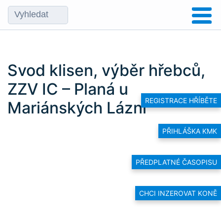
Svod klisen, výběr hřebců,
ZZV IC – Planá u
REGISTRACE HŘÍBĚTE
Mariánských Lázní
PŘIHLÁŠKA KMK
PŘEDPLATNÉ ČASOPISU
CHCI INZEROVAT KONĚ