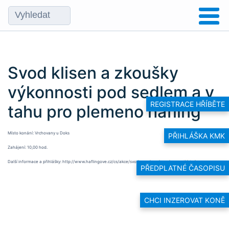
Svod klisen a zkoušky
výkonnosti pod sedlem a v
REGISTRACE HŘÍBĚTE
tahu pro plemeno hafling
Místo konání: Vrchovany u Doks
PŘIHLÁŠKA KMK
Zahájení: 10,00 hod.
Další informace a přihlášky: http://www.haflingove.cz/cs/akce/svody-a-zkousky-vykonnosti.html
PŘEDPLATNÉ ČASOPISU
CHCI INZEROVAT KONĚ