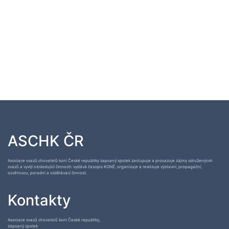
ASCHK ČR
Asociace svazů chovatelů koní České republiky zapsaný spolek zastupuje a prosazuje zájmy sdruženýcvh
svazů a vyvíjí následující činnosti: vydává časopis KONĚ, organizuje a realizuje výstavní, propagační,
osvětovou, poradní a vzdělávací činnost.
Kontakty
Asociace svazů chovatelů koní České republiky,
zapsaný spolek