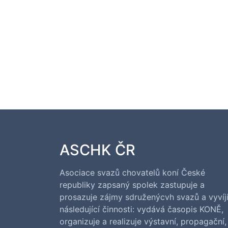
ASCHK ČR
Asociace svazů chovatelů koní České
republiky zapsaný spolek zastupuje a
prosazuje zájmy sdruženýcvh svazů a vyvíj
následující činnosti: vydává časopis KONĚ,
organizuje a realizuje výstavní, propagační,