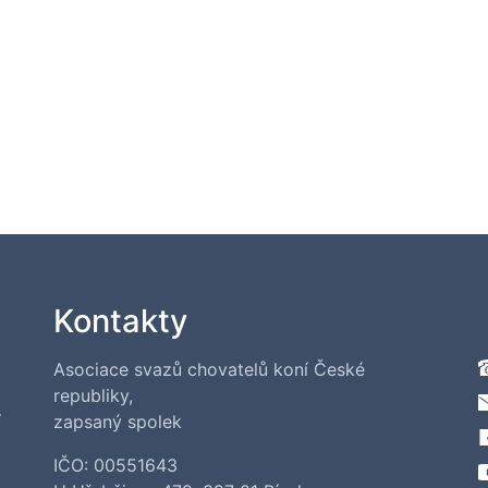
Kontakty
Asociace svazů chovatelů koní České
republiky,
í
zapsaný spolek
IČO: 00551643