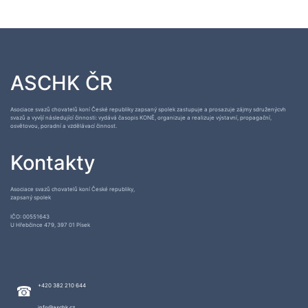
ASCHK ČR
Asociace svazů chovatelů koní České republiky zapsaný spolek zastupuje a prosazuje zájmy sdruženýcvh
svazů a vyvíjí následující činnosti: vydává časopis KONĚ, organizuje a realizuje výstavní, propagační,
osvětovou, poradní a vzdělávací činnost.
Kontakty
Asociace svazů chovatelů koní České republiky,
zapsaný spolek
IČO: 00551643
U Hřebčince 479, 397 01 Písek
+420 382 210 644
info@aschk.cz