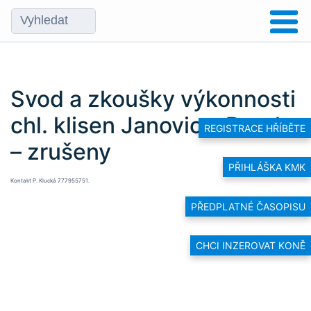
Svod a zkoušky výkonnosti
chl. klisen Janovice-Dvorka
REGISTRACE HŘÍBĚTE
– zrušeny
PŘIHLÁŠKA KMK
Kontakt P. Klucká 777955751.
PŘEDPLATNÉ ČASOPISU
CHCI INZEROVAT KONĚ