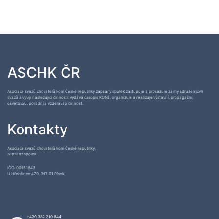
ASCHK ČR
Asociace svazů chovatelů koní České republiky zapsaný spolek zastupuje a prosazuje zájmy sdruženýcvh
svazů a vyvíjí následující činnosti: vydává časopis KONĚ, organizuje a realizuje výstavní, propagační,
osvětovou, poradní a vzdělávací činnost.
Kontakty
Asociace svazů chovatelů koní České republiky,
zapsaný spolek
IČO: 00551643
U Hřebčince 479, 397 01 Písek
+420 382 210 644