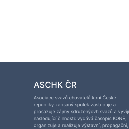
ASCHK ČR
Asociace svazů chovatelů koní České
republiky zapsaný spolek zastupuje a
prosazuje zájmy sdruženýcvh svazů a vyvíj
následující činnosti: vydává časopis KONĚ,
organizuje a realizuje výstavní, propagační,