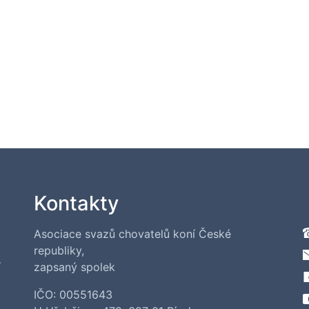
Kontakty
Asociace svazů chovatelů koní České
republiky,
í
zapsaný spolek
IČO: 00551643