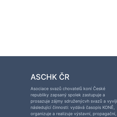
ASCHK ČR
Asociace svazů chovatelů koní České
republiky zapsaný spolek zastupuje a
prosazuje zájmy sdruženýcvh svazů a vyvíj
následující činnosti: vydává časopis KONĚ,
organizuje a realizuje výstavní, propagační,