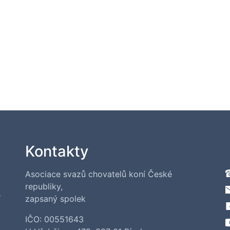
Kontakty
Asociace svazů chovatelů koní České
republiky,
í
zapsaný spolek
IČO: 00551643