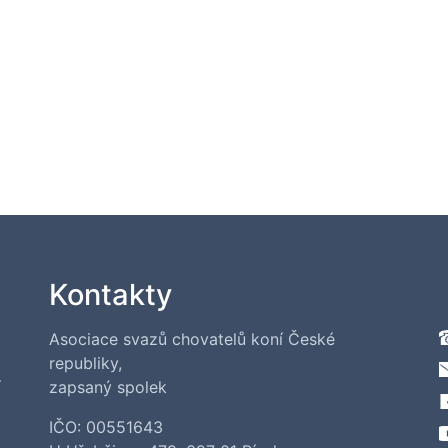
Kontakty
Asociace svazů chovatelů koní České
republiky,
í
zapsaný spolek
IČO: 00551643