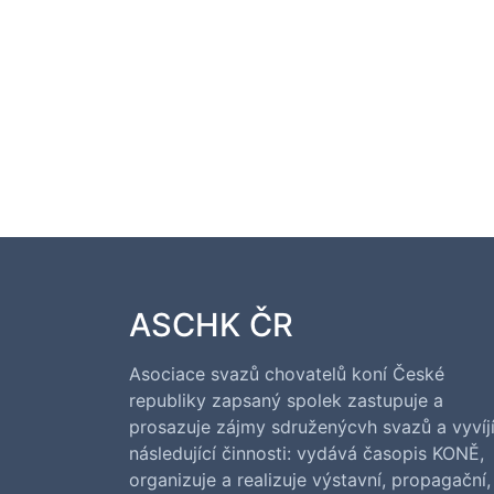
ASCHK ČR
Asociace svazů chovatelů koní České
republiky zapsaný spolek zastupuje a
prosazuje zájmy sdruženýcvh svazů a vyvíj
následující činnosti: vydává časopis KONĚ,
organizuje a realizuje výstavní, propagační,