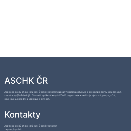
ASCHK ČR
Asociace svazů chovatelů koní České republiky zapsaný spolek zastupuje a prosazuje zájmy sdruženýcvh
svazů a vyvíjí následující činnosti: vydává časopis KONĚ, organizuje a realizuje výstavní, propagační,
osvětovou, poradní a vzdělávací činnost.
Kontakty
Asociace svazů chovatelů koní České republiky,
zapsaný spolek