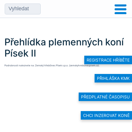
Přehlídka plemenných koní
Písek II
REGISTRACE HŘÍBĚTE
Podrobnosti naleznete na:
Zemský hřebčinec Písek s.p.o. (zemskyhrebcinecpisek.cz)
.
PŘIHLÁŠKA KMK
PŘEDPLATNÉ ČASOPISU
CHCI INZEROVAT KONĚ