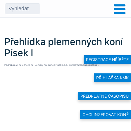
Přehlídka plemenných koní
Písek I
REGISTRACE HŘÍBĚTE
Podrobnosti naleznete na:
Zemský hřebčinec Písek s.p.o. (zemskyhrebcinecpisek.cz)
.
PŘIHLÁŠKA KMK
PŘEDPLATNÉ ČASOPISU
CHCI INZEROVAT KONĚ