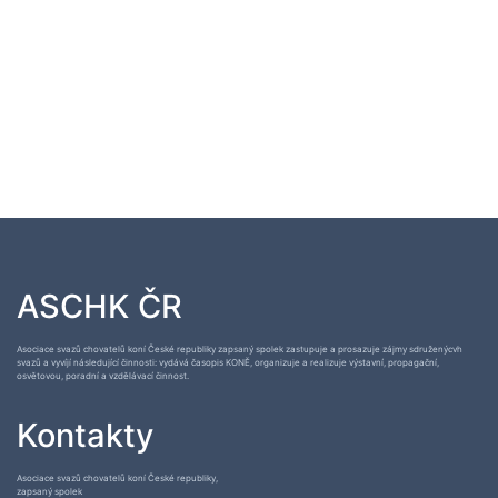
ASCHK ČR
Asociace svazů chovatelů koní České republiky zapsaný spolek zastupuje a prosazuje zájmy sdruženýcvh
svazů a vyvíjí následující činnosti: vydává časopis KONĚ, organizuje a realizuje výstavní, propagační,
osvětovou, poradní a vzdělávací činnost.
Kontakty
Asociace svazů chovatelů koní České republiky,
zapsaný spolek