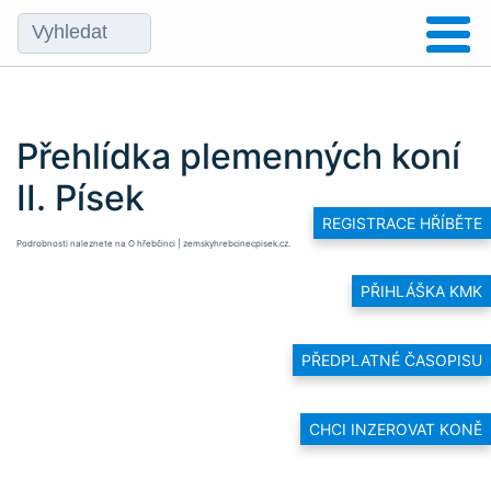
Přehlídka plemenných koní
II. Písek
REGISTRACE HŘÍBĚTE
Podrobnosti naleznete na
O hřebčinci | zemskyhrebcinecpisek.cz
.
PŘIHLÁŠKA KMK
PŘEDPLATNÉ ČASOPISU
CHCI INZEROVAT KONĚ