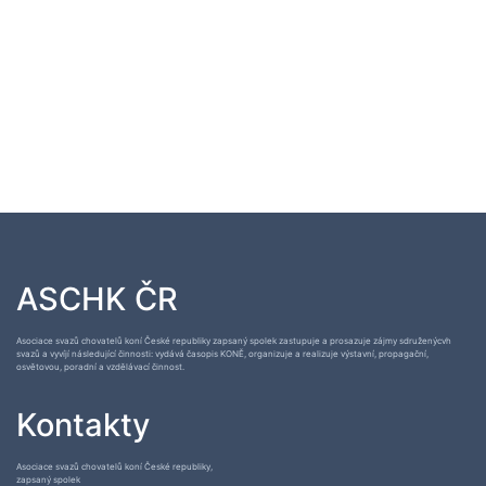
ASCHK ČR
Asociace svazů chovatelů koní České republiky zapsaný spolek zastupuje a prosazuje zájmy sdruženýcvh
svazů a vyvíjí následující činnosti: vydává časopis KONĚ, organizuje a realizuje výstavní, propagační,
osvětovou, poradní a vzdělávací činnost.
Kontakty
Asociace svazů chovatelů koní České republiky,
zapsaný spolek