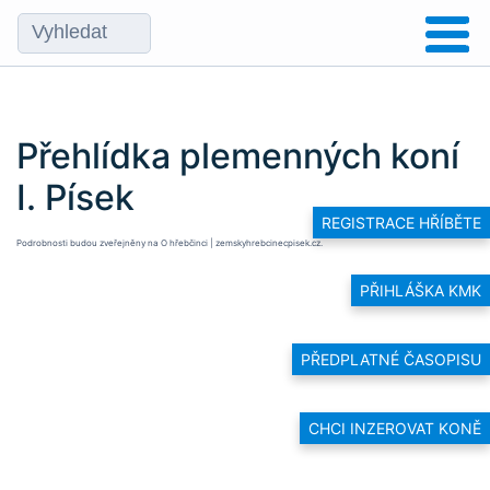
Přehlídka plemenných koní
I. Písek
REGISTRACE HŘÍBĚTE
Podrobnosti budou zveřejněny na
O hřebčinci | zemskyhrebcinecpisek.cz
.
PŘIHLÁŠKA KMK
PŘEDPLATNÉ ČASOPISU
CHCI INZEROVAT KONĚ