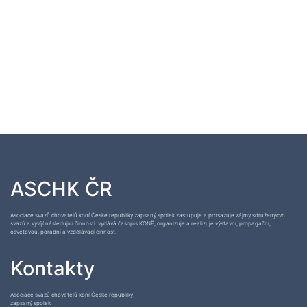
ASCHK ČR
Asociace svazů chovatelů koní České republiky zapsaný spolek zastupuje a prosazuje zájmy sdruženýcvh
svazů a vyvíjí následující činnosti: vydává časopis KONĚ, organizuje a realizuje výstavní, propagační,
osvětovou, poradní a vzdělávací činnost.
Kontakty
Asociace svazů chovatelů koní České republiky,
zapsaný spolek