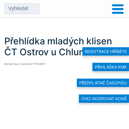
Přehlídka mladých klisen
ČT Ostrov u Chlumce n. C.
REGISTRACE HŘÍBĚTE
Kontakt Ing. O. Vondrouš 777953637.
PŘIHLÁŠKA KMK
PŘEDPLATNÉ ČASOPISU
CHCI INZEROVAT KONĚ