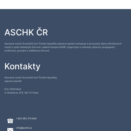
ASCHK ČR
Asociace svazů chovatelů koní České republiky zapsaný spolek zastupuje a prosazuje zájmy sdruženýcvh
svazů a vyvíjí následující činnosti: vydává časopis KONĚ, organizuje a realizuje výstavní, propagační,
osvětovou, poradní a vzdělávací činnost.
Kontakty
Asociace svazů chovatelů koní České republiky,
zapsaný spolek
IČO: 00551643
U Hřebčince 479, 397 01 Písek
+420 382 210 644
info@aschk.cz