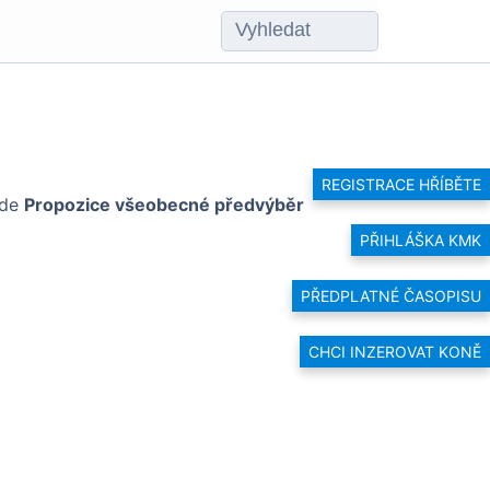
REGISTRACE HŘÍBĚTE
zde
Propozice všeobecné předvýběr
PŘIHLÁŠKA KMK
PŘEDPLATNÉ ČASOPISU
CHCI INZEROVAT KONĚ