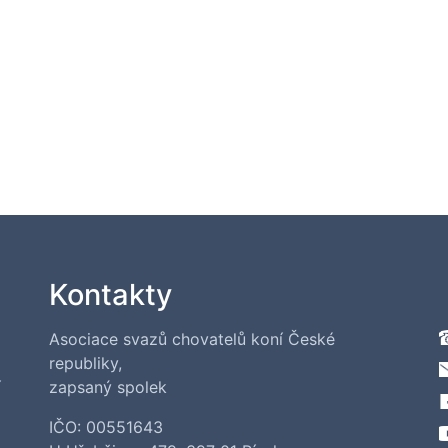
Kontakty
Asociace svazů chovatelů koní České
republiky,
í
zapsaný spolek
IČO: 00551643