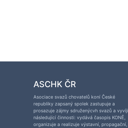
ASCHK ČR
Asociace svazů chovatelů koní České
republiky zapsaný spolek zastupuje a
prosazuje zájmy sdruženýcvh svazů a vyvíj
následující činnosti: vydává časopis KONĚ,
organizuje a realizuje výstavní, propagační,