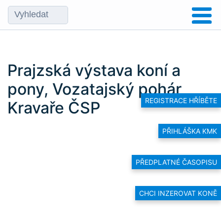
Prajzská výstava koní a
pony, Vozatajský pohár
REGISTRACE HŘÍBĚTE
Kravaře ČSP
PŘIHLÁŠKA KMK
PŘEDPLATNÉ ČASOPISU
CHCI INZEROVAT KONĚ