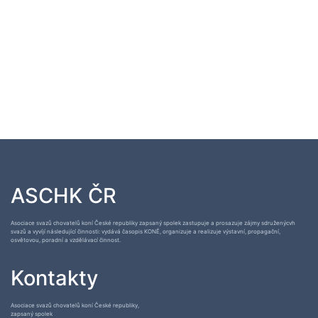
ASCHK ČR
Asociace svazů chovatelů koní České republiky zapsaný spolek zastupuje a prosazuje zájmy sdruženýcvh
svazů a vyvíjí následující činnosti: vydává časopis KONĚ, organizuje a realizuje výstavní, propagační,
osvětovou, poradní a vzdělávací činnost.
Kontakty
Asociace svazů chovatelů koní České republiky,
zapsaný spolek