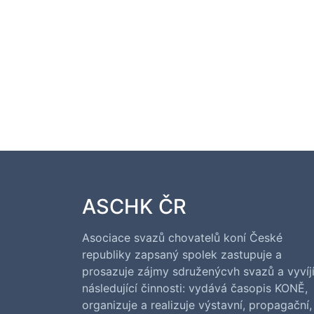
ASCHK ČR
Asociace svazů chovatelů koní České
republiky zapsaný spolek zastupuje a
prosazuje zájmy sdruženýcvh svazů a vyvíj
následující činnosti: vydává časopis KONĚ,
organizuje a realizuje výstavní, propagační,