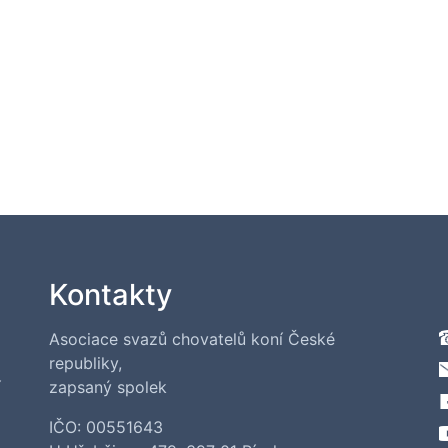
Kontakty
Asociace svazů chovatelů koní České
republiky,
í
zapsaný spolek
IČO: 00551643