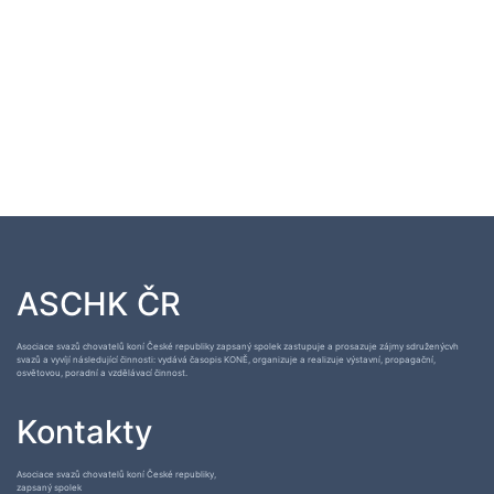
ASCHK ČR
Asociace svazů chovatelů koní České republiky zapsaný spolek zastupuje a prosazuje zájmy sdruženýcvh
svazů a vyvíjí následující činnosti: vydává časopis KONĚ, organizuje a realizuje výstavní, propagační,
osvětovou, poradní a vzdělávací činnost.
Kontakty
Asociace svazů chovatelů koní České republiky,
zapsaný spolek