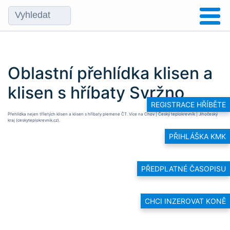
Oblastní přehlídka klisen a
klisen s hříbaty Svržno
REGISTRACE HŘÍBĚTE
Přehlídka nejen tříletých klisen a klisen s hříbaty plemene ČT. Více na
Chov | Český teplokrevník | Jihočeský
kraj (ceskyteplokrevnik.cz)
.
PŘIHLÁŠKA KMK
PŘEDPLATNÉ ČASOPISU
CHCI INZEROVAT KONĚ