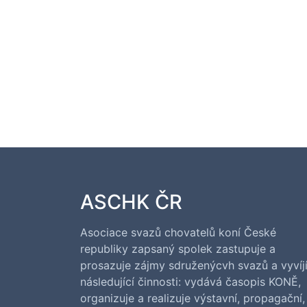
ASCHK ČR
Asociace svazů chovatelů koní České
republiky zapsaný spolek zastupuje a
prosazuje zájmy sdruženýcvh svazů a vyvíj
následující činnosti: vydává časopis KONĚ,
organizuje a realizuje výstavní, propagační,