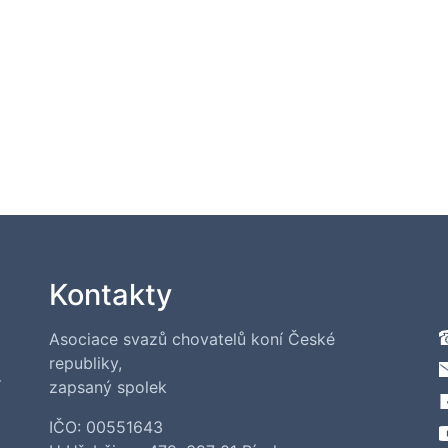
Kontakty
Asociace svazů chovatelů koní České
republiky,
í
zapsaný spolek
IČO: 00551643