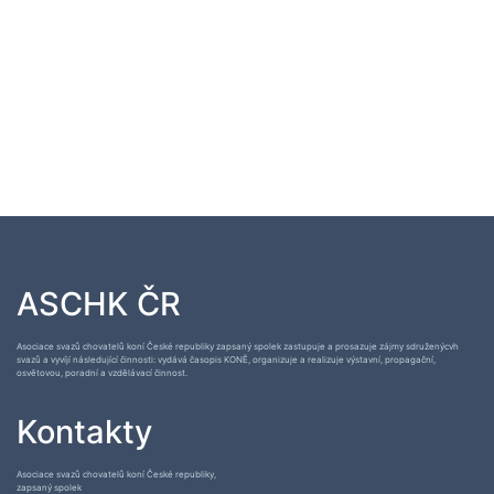
ASCHK ČR
Asociace svazů chovatelů koní České republiky zapsaný spolek zastupuje a prosazuje zájmy sdruženýcvh
svazů a vyvíjí následující činnosti: vydává časopis KONĚ, organizuje a realizuje výstavní, propagační,
osvětovou, poradní a vzdělávací činnost.
Kontakty
Asociace svazů chovatelů koní České republiky,
zapsaný spolek