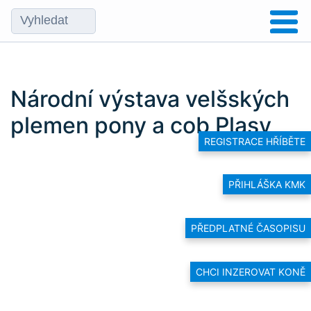
Národní výstava velšských
plemen pony a cob Plasy
REGISTRACE HŘÍBĚTE
PŘIHLÁŠKA KMK
PŘEDPLATNÉ ČASOPISU
CHCI INZEROVAT KONĚ